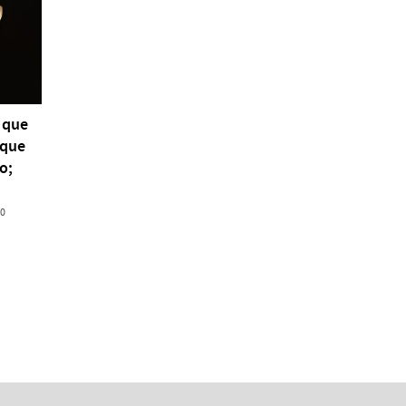
 que
 que
o;
00