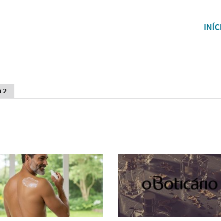
INÍC
a 2