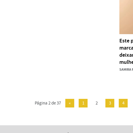
Este 
marca
deixa
mulhe
SAMIRA 
Página 2 de 37
«
1
2
3
4