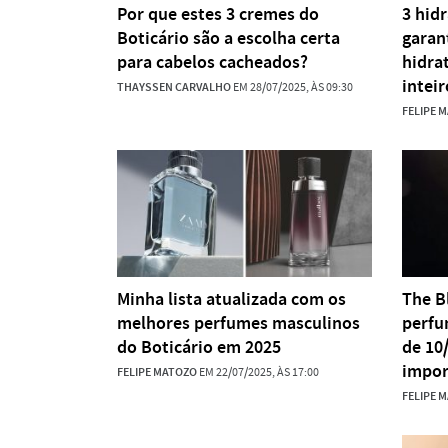
Por que estes 3 cremes do
3 hid
Boticário são a escolha certa
garan
para cabelos cacheados?
hidra
inteir
THAYSSEN CARVALHO
EM 28/07/2025, ÀS 09:30
FELIPE 
Minha lista atualizada com os
The B
melhores perfumes masculinos
perfu
do Boticário em 2025
de 10
impor
FELIPE MATOZO
EM 22/07/2025, ÀS 17:00
FELIPE 