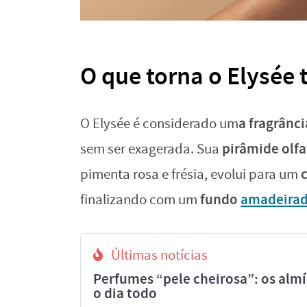
O que torna o Elysée
a fragrânci
O Elysée é considerado um
pirâmide olfa
sem ser exagerada. Sua
c
pimenta rosa e frésia, evolui para um
fundo
amadeira
finalizando com um
Últimas notícias
Perfumes “pele cheirosa”: os al
o dia todo