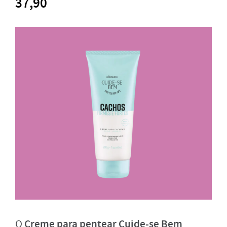
37,90
Creme para pentear Cuide-se Bem
O