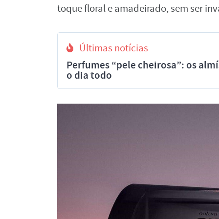
toque floral e amadeirado, sem ser inv
Últimas notícias
Perfumes “pele cheirosa”: os al
o dia todo