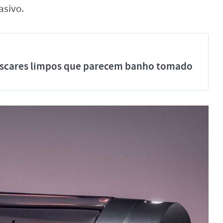
asivo.
míscares limpos que parecem banho tomado