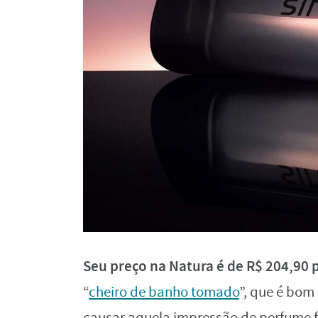
Seu preço na Natura é de R$ 204,90 p
“
cheiro de banho tomado
”, que é bom
causar aquela impressão de perfume f