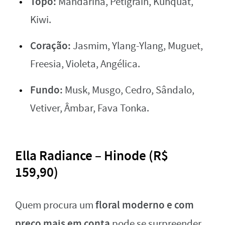
Topo:
Mandarina, Petigrain, Kunquat,
Kiwi.
Coração:
Jasmim, Ylang-Ylang, Muguet,
Freesia, Violeta, Angélica.
Fundo:
Musk, Musgo, Cedro, Sândalo,
Vetiver, Âmbar, Fava Tonka.
Ella Radiance – Hinode (R$
159,90)
floral moderno e com
Quem procura um
preço mais em conta
pode se surpreender