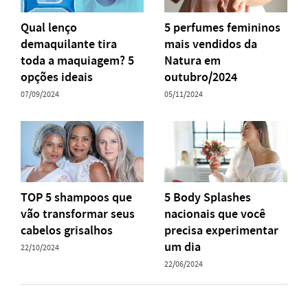
Qual lenço
5 perfumes femininos
demaquilante tira
mais vendidos da
toda a maquiagem? 5
Natura em
opções ideais
outubro/2024
07/09/2024
05/11/2024
TOP 5 shampoos que
5 Body Splashes
vão transformar seus
nacionais que você
cabelos grisalhos
precisa experimentar
um dia
22/10/2024
22/06/2024