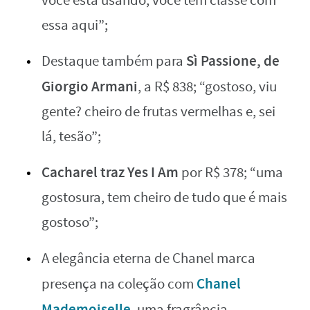
você está usando, você tem classe com
essa aqui”;
Sì Passione, de
Destaque também para
Giorgio Armani
, a R$ 838; “gostoso, viu
gente? cheiro de frutas vermelhas e, sei
lá, tesão”;
Cacharel traz Yes I Am
por R$ 378; “uma
gostosura, tem cheiro de tudo que é mais
gostoso”;
A elegância eterna de Chanel marca
Chanel
presença na coleção com
Mademoiselle
, uma fragrância