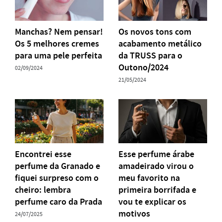
Manchas? Nem pensar!
Os novos tons com
Os 5 melhores cremes
acabamento metálico
para uma pele perfeita
da TRUSS para o
Outono/2024
02/09/2024
21/05/2024
Encontrei esse
Esse perfume árabe
perfume da Granado e
amadeirado virou o
fiquei surpreso com o
meu favorito na
cheiro: lembra
primeira borrifada e
perfume caro da Prada
vou te explicar os
motivos
24/07/2025