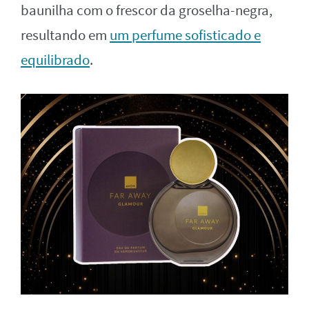
baunilha com o frescor da groselha-negra,
resultando em
um perfume sofisticado e
equilibrado
.