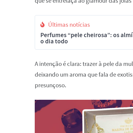
que se entrelaça ao glamour das joias 
Últimas notícias
Perfumes “pele cheirosa”: os al
o dia todo
A intenção é clara: trazer à pele da m
deixando um aroma que fala de exotis
presunçoso.