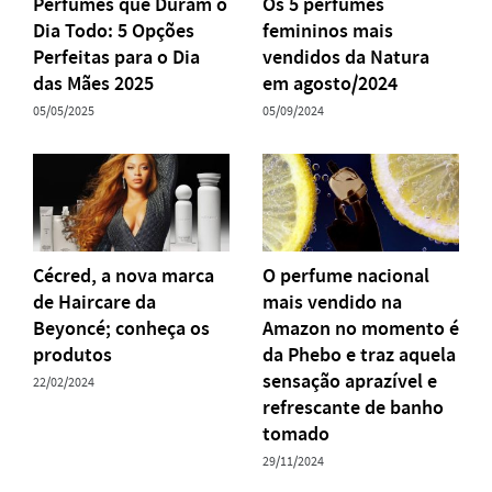
Perfumes que Duram o
Os 5 perfumes
Dia Todo: 5 Opções
femininos mais
Perfeitas para o Dia
vendidos da Natura
das Mães 2025
em agosto/2024
05/05/2025
05/09/2024
Cécred, a nova marca
O perfume nacional
de Haircare da
mais vendido na
Beyoncé; conheça os
Amazon no momento é
produtos
da Phebo e traz aquela
sensação aprazível e
22/02/2024
refrescante de banho
tomado
29/11/2024