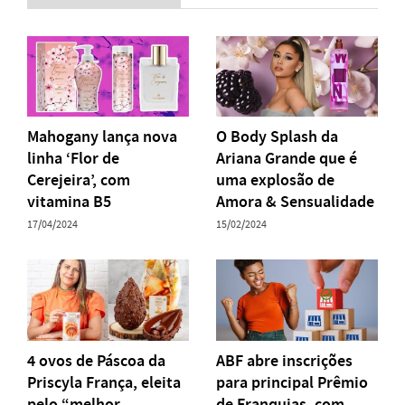
Mahogany lança nova
O Body Splash da
linha ‘Flor de
Ariana Grande que é
Cerejeira’, com
uma explosão de
vitamina B5
Amora & Sensualidade
17/04/2024
15/02/2024
4 ovos de Páscoa da
ABF abre inscrições
Priscyla França, eleita
para principal Prêmio
pelo “melhor
de Franquias, com