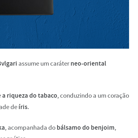
Bvlgari
neo-oriental
assume um caráter
e a riqueza do tabaco
, conduzindo a um coração
íris
dade de
.
ka
bálsamo do benjoim
, acompanhada do
,