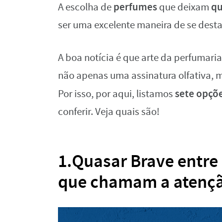
perfumes
qu
A escolha de
que deixam
ser uma excelente maneira de se destac
A boa notícia é que arte da perfumar
não apenas uma assinatura olfativa,
sete opçõ
Por isso, por aqui, listamos
conferir. Veja quais são!
1.Quasar Brave entr
que chamam a atenç