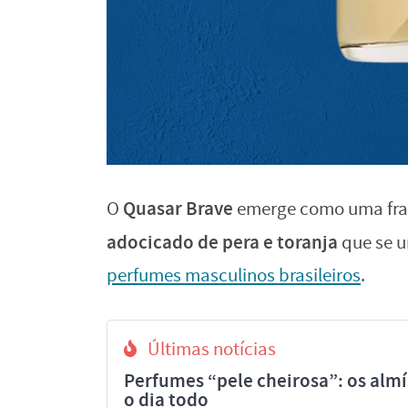
Quasar Brave
O
emerge como uma fra
adocicado de pera e toranja
que se 
perfumes masculinos brasileiros
.
Últimas notícias
Perfumes “pele cheirosa”: os al
o dia todo