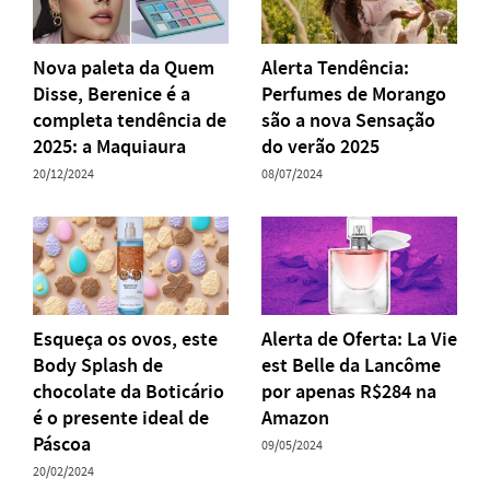
Nova paleta da Quem
Alerta Tendência:
Disse, Berenice é a
Perfumes de Morango
completa tendência de
são a nova Sensação
2025: a Maquiaura
do verão 2025
20/12/2024
08/07/2024
Esqueça os ovos, este
Alerta de Oferta: La Vie
Body Splash de
est Belle da Lancôme
chocolate da Boticário
por apenas R$284 na
é o presente ideal de
Amazon
Páscoa
09/05/2024
20/02/2024