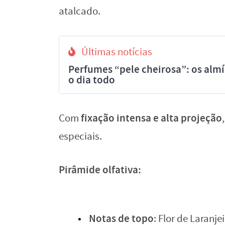
atalcado.
Últimas notícias
Perfumes “pele cheirosa”: os al
o dia todo
fixação intensa e alta projeção
Com
especiais.
Pirâmide olfativa:
Notas de topo
: Flor de Laranj