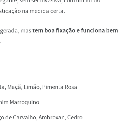
legante, sem ser invasiva, com um fundo
sticação na medida certa.
tem boa fixação e funciona bem
agerada, mas
.
ta, Maçã, Limão, Pimenta Rosa
smim Marroquino
sgo de Carvalho, Ambroxan, Cedro