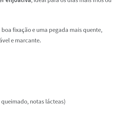
, ideal para os dias mais frios ou
oa fixação e uma pegada mais quente,
ável e marcante.
r queimado, notas lácteas)