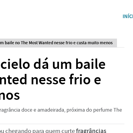
INÍC
 baile no The Most Wanted nesse frio e custa muito menos
ielo dá um baile
ted nesse frio e
nos
ragrância doce e amadeirada, próxima do perfume The
fragrâncias
u chegando para quem curte