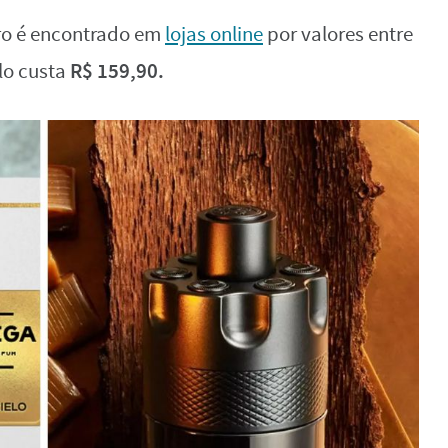
ro é encontrado em
lojas online
por valores entre
R$ 159,90.
lo custa