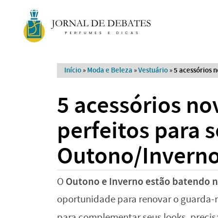
Início
»
Moda e Beleza
»
Vestuário
»
5 acessórios n
5 acessórios no
perfeitos para 
Outono/Invern
Outono e Inverno estão batendo n
O
oportunidade para renovar o guarda-ro
para complementar seus looks, preci