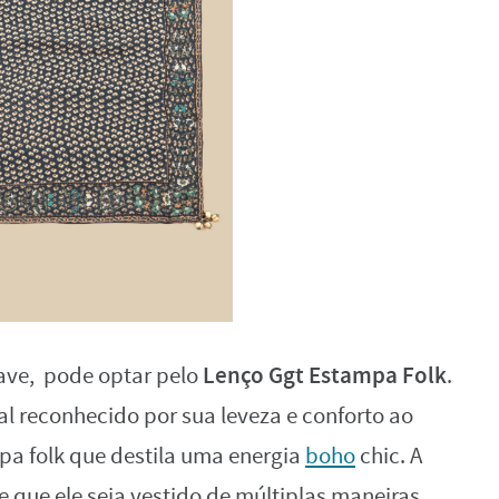
Lenço Ggt Estampa Folk
uave, pode optar pelo
.
l reconhecido por sua leveza e conforto ao
a folk que destila uma energia
boho
chic. A
 que ele seja vestido de múltiplas maneiras,