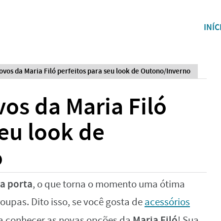
INÍC
ovos da Maria Filó perfeitos para seu look de Outono/Inverno
vos da Maria Filó
seu look de
o
a porta
, o que torna o momento uma ótima
upas. Dito isso, se você gosta de
acessórios
Maria Filó
sa conhecer as novas opções da
! Sua