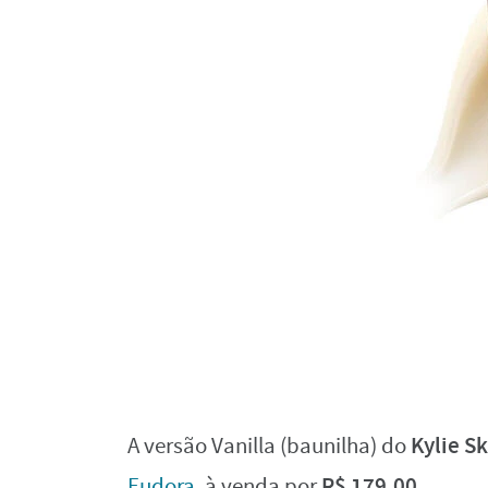
Kylie Sk
A versão Vanilla (baunilha) do
R$ 179,00
Eudora
, à venda por
.