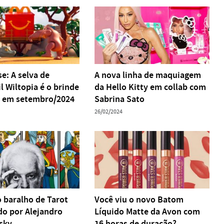
e: A selva de
A nova linha de maquiagem
l Wiltopia é o brinde
da Hello Kitty em collab com
 em setembro/2024
Sabrina Sato
26/02/2024
o baralho de Tarot
Você viu o novo Batom
do por Alejandro
Líquido Matte da Avon com
sky.
16 horas de duração?