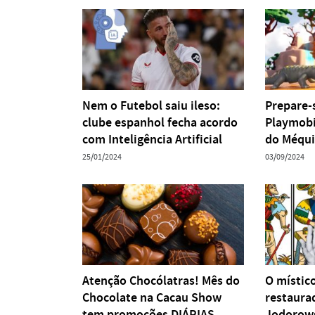
Nem o Futebol saiu ileso:
Prepare-s
clube espanhol fecha acordo
Playmobi
com Inteligência Artificial
do Méqui
25/01/2024
03/09/2024
Atenção Chocólatras! Mês do
O místic
Chocolate na Cacau Show
restaura
tem promoções DIÁRIAS
Jodorow