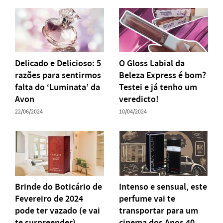
Delicado e Delicioso: 5
O Gloss Labial da
razões para sentirmos
Beleza Express é bom?
falta do ‘Luminata’ da
Testei e já tenho um
Avon
veredicto!
22/06/2024
10/04/2024
Brinde do Boticário de
Intenso e sensual, este
Fevereiro de 2024
perfume vai te
pode ter vazado (e vai
transportar para um
te surpreender)
cinema dos Anos 40