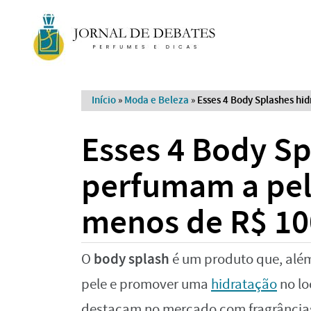
Início
»
Moda e Beleza
»
Esses 4 Body Splashes hi
Esses 4 Body Sp
perfumam a pel
menos de R$ 10
body splash
O
é um produto que, além
pele e promover uma
hidratação
no lo
destacam no mercado com fragrâncias