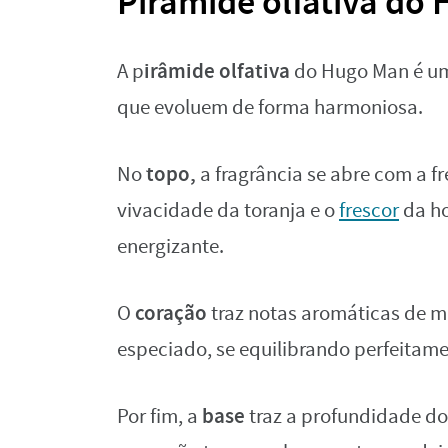
Pirâmide olfativa do
irâmide olfativa
A p
do Hugo Man é 
que evoluem de forma harmoniosa.
topo,
No
a fragrância se abre com a 
vivacidade da toranja e o
frescor
da ho
energizante.
coração
O
traz notas aromáticas de ma
especiado, se equilibrando perfeitame
base
Por fim, a
traz a profundidade d