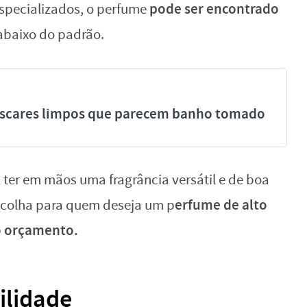
pode ser encontrado
especializados, o perfume
abaixo do padrão.
míscares limpos que parecem banho tomado
l ter em mãos uma fragrância versátil e de boa
erfume de alto
scolha para quem deseja um p
o orçamento.
ilidade