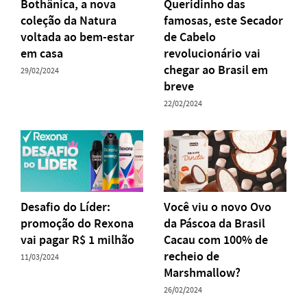
Bothânica, a nova
Queridinho das
coleção da Natura
famosas, este Secador
voltada ao bem-estar
de Cabelo
em casa
revolucionário vai
chegar ao Brasil em
29/02/2024
breve
22/02/2024
Desafio do Líder:
Você viu o novo Ovo
promoção do Rexona
da Páscoa da Brasil
vai pagar R$ 1 milhão
Cacau com 100% de
recheio de
11/03/2024
Marshmallow?
26/02/2024