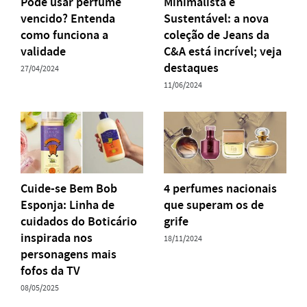
Pode usar perfume
Minimalista e
vencido? Entenda
Sustentável: a nova
como funciona a
coleção de Jeans da
validade
C&A está incrível; veja
destaques
27/04/2024
11/06/2024
Cuide-se Bem Bob
4 perfumes nacionais
Esponja: Linha de
que superam os de
cuidados do Boticário
grife
inspirada nos
18/11/2024
personagens mais
fofos da TV
08/05/2025