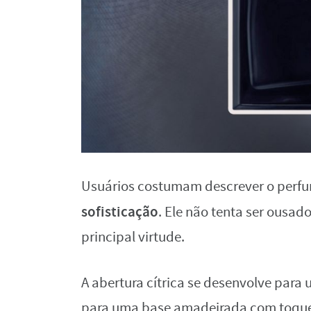
Usuários costumam descrever o perfum
sofisticação
. Ele não tenta ser ousad
principal virtude.
A abertura cítrica se desenvolve par
para uma base amadeirada com toque