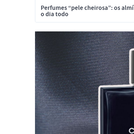
Perfumes “pele cheirosa”: os al
o dia todo