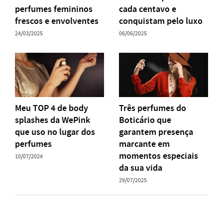
perfumes femininos
cada centavo e
frescos e envolventes
conquistam pelo luxo
24/03/2025
06/06/2025
Meu TOP 4 de body
Três perfumes do
splashes da WePink
Boticário que
que uso no lugar dos
garantem presença
perfumes
marcante em
momentos especiais
10/07/2024
da sua vida
29/07/2025