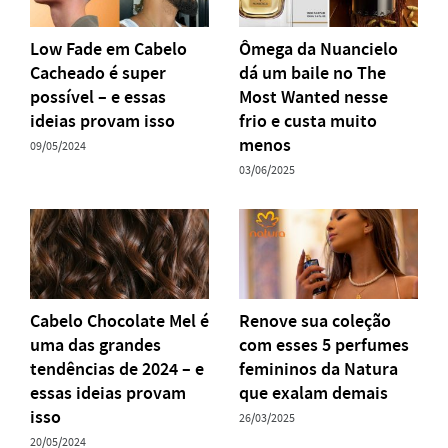
Low Fade em Cabelo
Ômega da Nuancielo
Cacheado é super
dá um baile no The
possível – e essas
Most Wanted nesse
ideias provam isso
frio e custa muito
menos
09/05/2024
03/06/2025
Cabelo Chocolate Mel é
Renove sua coleção
uma das grandes
com esses 5 perfumes
tendências de 2024 – e
femininos da Natura
essas ideias provam
que exalam demais
isso
26/03/2025
20/05/2024