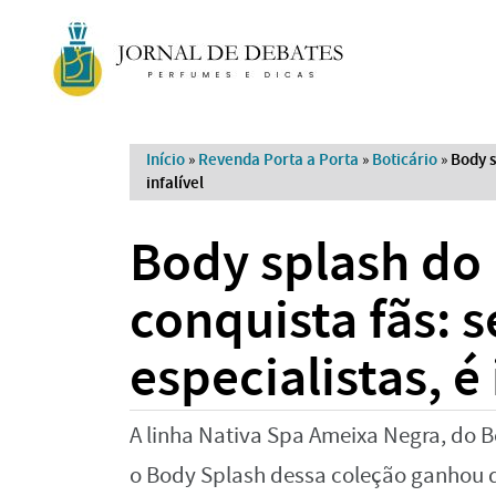
Início
»
Revenda Porta a Porta
»
Boticário
»
Body s
infalível
Body splash do 
conquista fãs: 
especialistas, é 
A linha Nativa Spa Ameixa Negra, do B
o Body Splash dessa coleção ganhou d