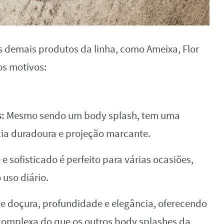
 demais produtos da linha, como Ameixa, Flor
os motivos:
:
Mesmo sendo um body splash, tem uma
cia duradoura e projeção marcante.
 sofisticado é perfeito para várias ocasiões,
 uso diário.
 doçura, profundidade e elegância, oferecendo
 complexa do que os outros body splashes da