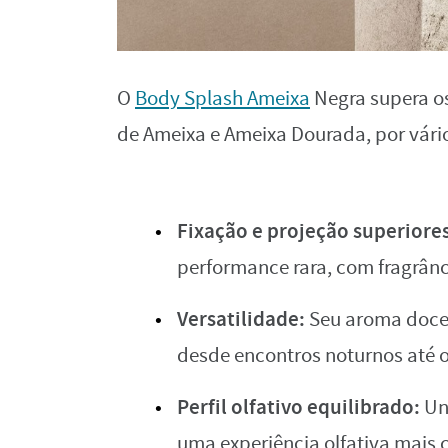
O
Body Splash Ameixa
Negra supera os
de Ameixa e Ameixa Dourada, por vári
Fixação e projeção superiores
performance rara, com fragrân
Versatilidade:
Seu aroma doce e
desde encontros noturnos até o
Perfil olfativo equilibrado:
Une
uma experiência olfativa mais