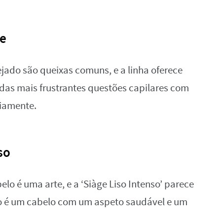
me
ejado são queixas comuns, e a linha oferece
das mais frustrantes questões capilares com
iamente.
so
lo é uma arte, e a ‘Siàge Liso Intenso’ parece
tado é um cabelo com um aspeto saudável e um