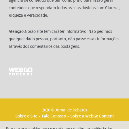
agência de conteúdo que tem como principal missão gerar
conteúdos que respondam todas as suas dúvidas com Clareza,
Riqueza e Veracidade.
Atenção:
Nosso site tem caráter informativo. Não pedimos
qualquer dado pessoa, portanto, não passe essas informações
através dos comentários das postagens.
2026 © Jornal de Debates
Sobre o Site
Fale Conosco
Sobre a WebGo Content
Políticas
Termos de Uso
Este site usa cookies para garantir uma melhor experiência. Ao