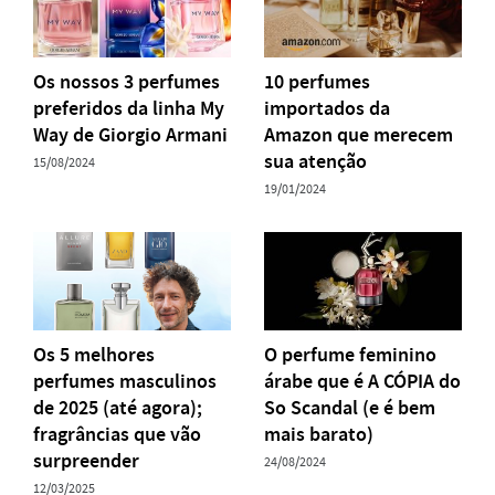
Os nossos 3 perfumes
10 perfumes
preferidos da linha My
importados da
Way de Giorgio Armani
Amazon que merecem
sua atenção
15/08/2024
19/01/2024
Os 5 melhores
O perfume feminino
perfumes masculinos
árabe que é A CÓPIA do
de 2025 (até agora);
So Scandal (e é bem
fragrâncias que vão
mais barato)
surpreender
24/08/2024
12/03/2025