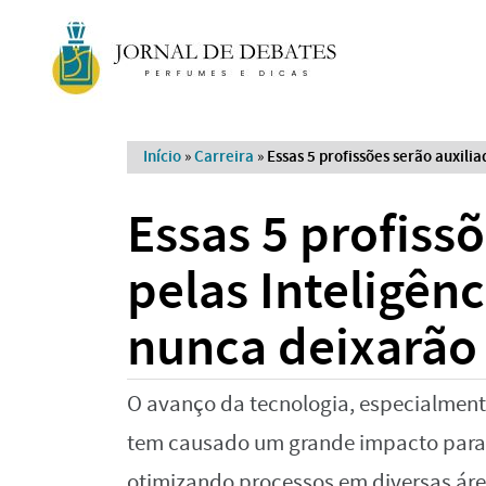
Início
»
Carreira
»
Essas 5 profissões serão auxiliad
Essas 5 profiss
pelas Inteligênci
nunca deixarão 
O avanço da tecnologia, especialmente 
tem causado um grande impacto para 
otimizando processos em diversas áre