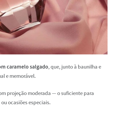
com caramelo salgado
, que, junto à baunilha e
ual e memorável.
com projeção moderada — o suficiente para
ou ocasiões especiais.