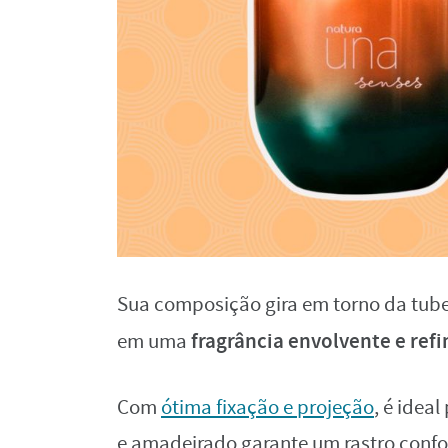
Sua composição gira em torno da tube
fragrância envolvente e refi
em uma
Com
ótima fixação e projeção
, é idea
e amadeirado garante um rastro confor