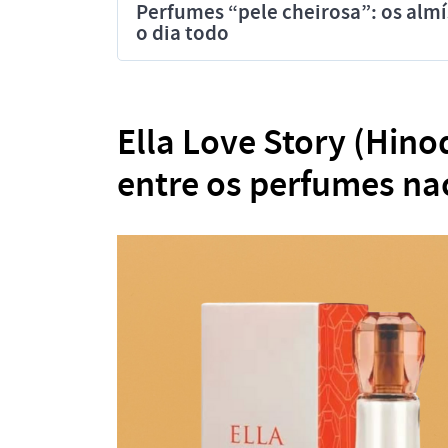
Perfumes “pele cheirosa”: os al
o dia todo
Ella Love Story (Hinod
entre os perfumes na