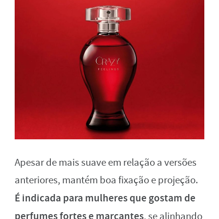
Apesar de mais suave em relação a versões
anteriores, mantém boa fixação e projeção.
É indicada para mulheres que gostam de
perfumes fortes e marcantes
, se alinhando