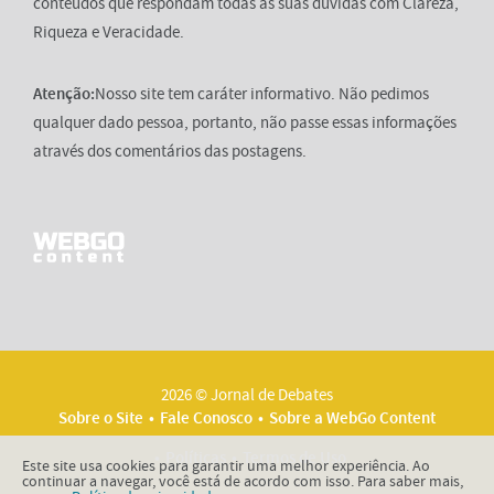
conteúdos que respondam todas as suas dúvidas com Clareza,
Riqueza e Veracidade.
Atenção:
Nosso site tem caráter informativo. Não pedimos
qualquer dado pessoa, portanto, não passe essas informações
através dos comentários das postagens.
2026 © Jornal de Debates
Sobre o Site
Fale Conosco
Sobre a WebGo Content
Políticas
Termos de Uso
Este site usa cookies para garantir uma melhor experiência. Ao
continuar a navegar, você está de acordo com isso. Para saber mais,