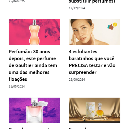
substituir perfumes)
25/04/2025
17/12/2024
Perfumão: 30 anos
4 esfoliantes
depois, este perfume
baratinhos que você
de Gaultier ainda tem
PRECISA testar e vão
uma das melhores
surpreender
fixações
28/08/2024
21/05/2024