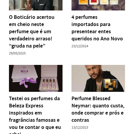
O Boticário acertou
4 perfumes
em cheio neste
importados para
perfume que é um
presentear entes
verdadeiro arraso!
queridos no Ano Novo
“gruda na pele”
23/12/2024
29/05/2025
Testei os perfumes da
Perfume Blessed
Beleza Express
Neymar: quanto custa,
inspirados em
onde comprar e prós e
fragrâncias famosas e
contras
vou te contar o que eu
13/12/2023