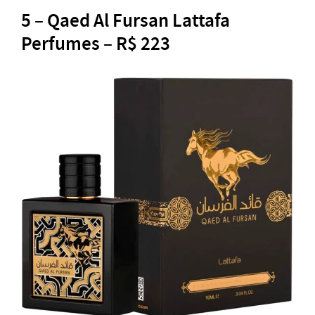
5 – Qaed Al Fursan Lattafa
Perfumes –
R$
223