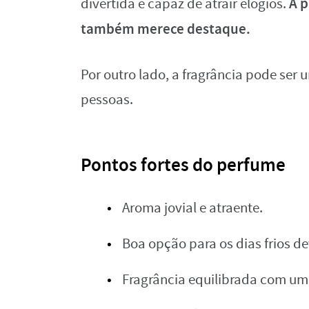
A p
divertida e capaz de atrair elogios.
também merece destaque.
Por outro lado, a fragrância pode ser
pessoas.
Pontos fortes do perfume
Aroma jovial e atraente.
Boa opção para os dias frios de
Fragrância equilibrada com uma