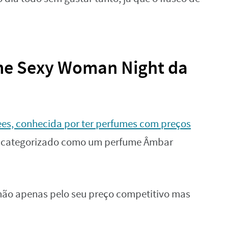
me Sexy Woman Night da
sees, conhecida por ter perfumes com preços
é categorizado como um perfume Âmbar
não apenas pelo seu preço competitivo mas