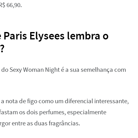
R$ 66,90.
Paris Elysees lembra o
?
o do Sexy Woman Night é a sua semelhança com
nota de figo como um diferencial interessante,
fastam os dois perfumes, especialmente
gor entre as duas fragrâncias.