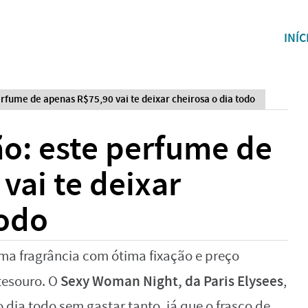
INÍC
erfume de apenas R$75,90 vai te deixar cheirosa o dia todo
ão: este perfume de
vai te deixar
todo
a fragrância com ótima fixação e preço
Sexy Woman Night, da Paris Elysees
tesouro. O
,
 dia todo sem gastar tanto, já que o frasco de