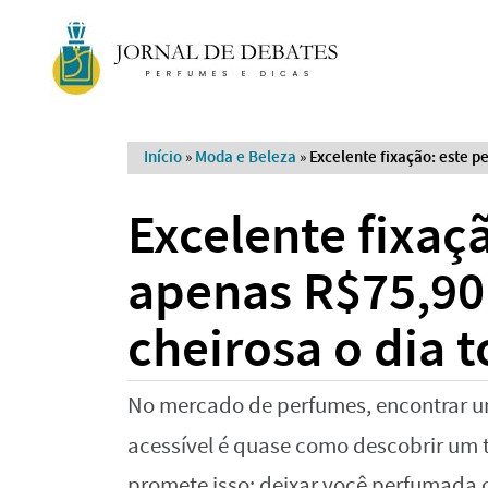
Início
»
Moda e Beleza
»
Excelente fixação: este p
Excelente fixaç
apenas R$75,90 
cheirosa o dia 
No mercado de perfumes, encontrar um
acessível é quase como descobrir um 
promete isso: deixar você perfumada o