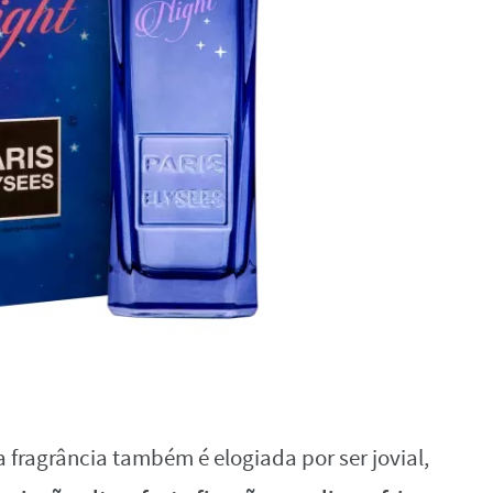
fragrância também é elogiada por ser jovial,