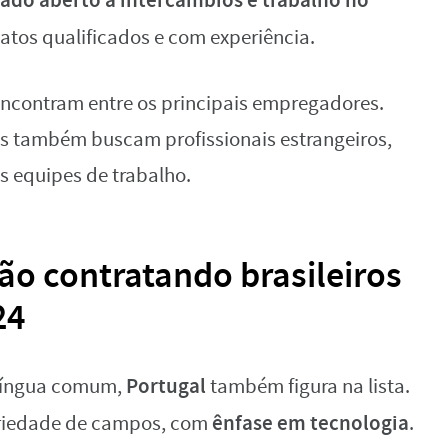
ado aberto a intercâmbios e trabalho no
tos qualificados e com experiência.
ncontram entre os principais empregadores.
éis também buscam profissionais estrangeiros,
as equipes de trabalho.
ão contratando brasileiros
24
Portugal
à língua comum,
também figura na lista.
ênfase em tecnologia
riedade de campos, com
.