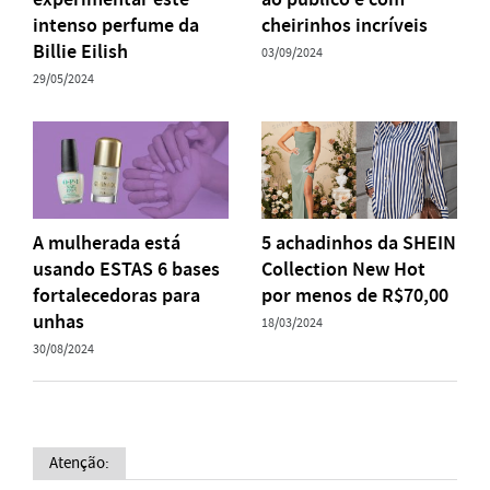
intenso perfume da
cheirinhos incríveis
Billie Eilish
03/09/2024
29/05/2024
A mulherada está
5 achadinhos da SHEIN
usando ESTAS 6 bases
Collection New Hot
fortalecedoras para
por menos de R$70,00
unhas
18/03/2024
30/08/2024
Atenção: