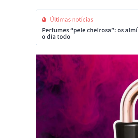
Últimas notícias
Perfumes “pele cheirosa”: os al
o dia todo