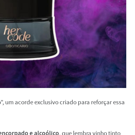
”, um acorde exclusivo criado para reforçar essa
encorpado e alcoólico
, que lembra vinho tinto