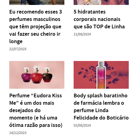
Eu recomendo esses 3
5 hidratantes
perfumes masculinos
corporais nacionais
que têm projeção que
que são TOP de Linha
vai fazer seu cheiro ir
21/08/2024
longe
22/07/2025
Perfume “Eudora Kiss
Body splash baratinho
Me” é um dos mais
de farmácia lembra o
desejados do
perfume Linda
momento (e há uma
Felicidade do Boticário
ótima razão para isso)
02/08/2024
14/12/2023