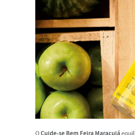
Cuide-se Bem
Feira Maracujá
O
equil