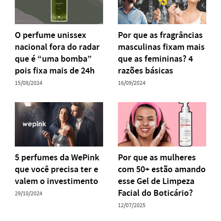
O perfume unissex
Por que as fragrâncias
nacional fora do radar
masculinas fixam mais
que é “uma bomba”
que as femininas? 4
pois fixa mais de 24h
razões básicas
15/08/2024
16/09/2024
5 perfumes da WePink
Por que as mulheres
que você precisa ter e
com 50+ estão amando
valem o investimento
esse Gel de Limpeza
Facial do Boticário?
29/10/2024
12/07/2025