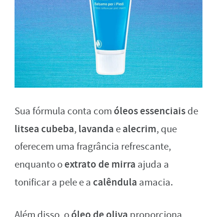
óleos essenciais
Sua fórmula conta com
de
litsea cubeba
lavanda
alecrim
,
e
, que
oferecem uma fragrância refrescante,
extrato de mirra
enquanto o
ajuda a
calêndula
tonificar a pele e a
amacia.
óleo de oliva
Além disso, o
proporciona