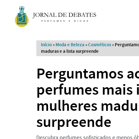
Início
»
Moda e Beleza
»
Cosméticos
»
Perguntamos
maduras e a lista surpreende
Perguntamos ao
perfumes mais 
mulheres madura
surpreende
Descubra perfumes sofisticados e menos 