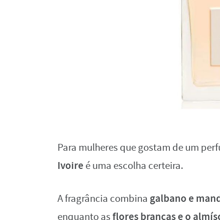
Para mulheres que gostam de um perfum
Ivoire
é uma escolha certeira.
galbano e man
A fragrância combina
flores brancas e o almís
enquanto as