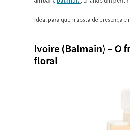
âmbar e
baunilha
, criando um perfu
Ideal para quem gosta de presença e 
Ivoire (Balmain) – O f
floral