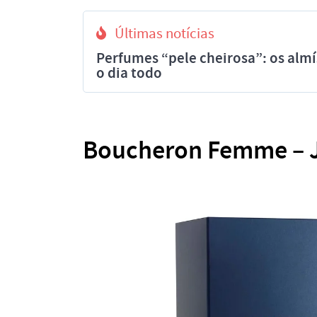
Últimas notícias
Perfumes “pele cheirosa”: os al
o dia todo
Boucheron Femme – J