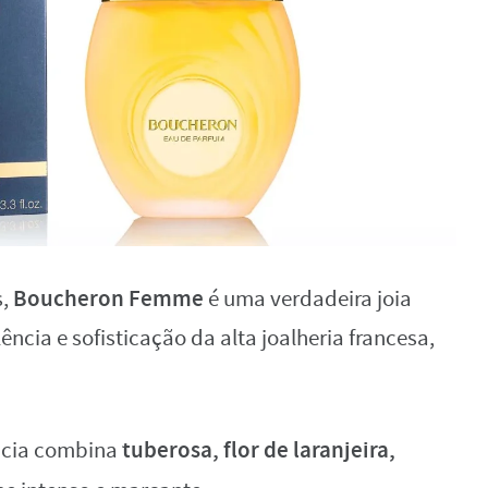
Boucheron Femme
s,
é uma verdadeira joia
cia e sofisticação da alta joalheria francesa,
tuberosa, flor de laranjeira,
ância combina