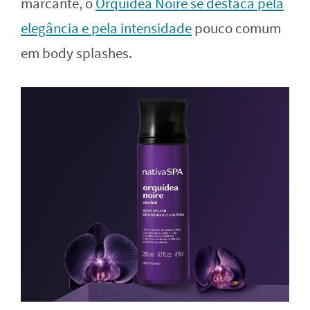
marcante, o
Orquídea Noire se destaca pela
elegância e pela intensidade
pouco comum
em body splashes.