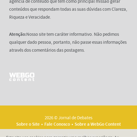
agência de conteúdo que tem como principal missão gerar
conteúdos que respondam todas as suas dúvidas com Clareza,
Riqueza e Veracidade.
Atenção:
Nosso site tem caráter informativo. Não pedimos
qualquer dado pessoa, portanto, não passe essas informações
através dos comentários das postagens.
2026 © Jornal de Debates
Sobre o Site
Fale Conosco
Sobre a WebGo Content
Políticas
Termos de Uso