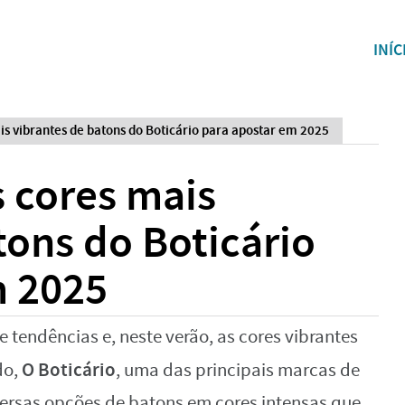
INÍC
is vibrantes de batons do Boticário para apostar em 2025
 cores mais
tons do Boticário
m 2025
e tendências e, neste verão, as cores vibrantes
O Boticário
do,
, uma das principais marcas de
versas opções de batons em cores intensas que