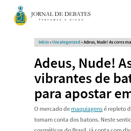
Início
»
Uncategorized
»
Adeus, Nude! As cores ma
Adeus, Nude! As
vibrantes de ba
para apostar e
O mercado de
maquiagens
é repleto d
tomam conta dos batons. Neste senti
cosméticos do Brasil, já conta com di