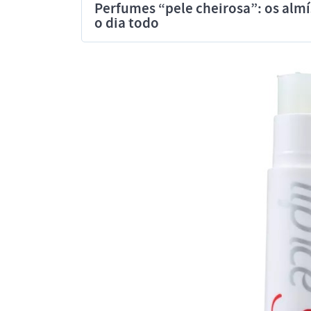
Perfumes “pele cheirosa”: os al
o dia todo