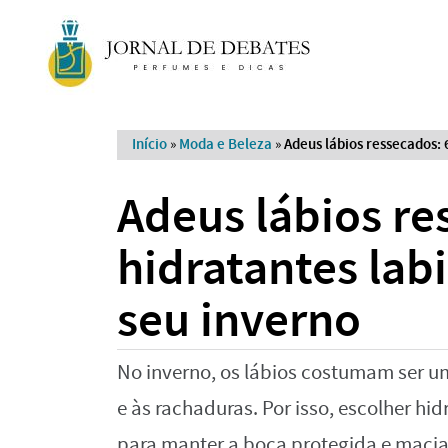
Início
»
Moda e Beleza
»
Adeus lábios ressecados: 
Adeus lábios re
hidratantes labi
seu inverno
No inverno, os lábios costumam ser u
e às rachaduras. Por isso, escolher hid
para manter a boca protegida e macia