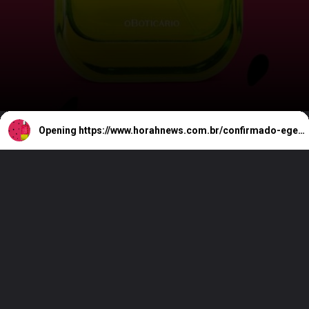
Opening
https://www.horahnews.com.br/confirmado-egeo-de-melancia-do-boticario-esta-a-caminho/