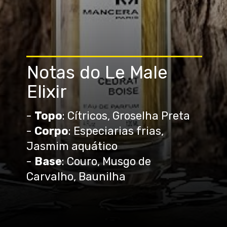
Notas do Le Male
Elixir
-
Topo
: Cítricos, Groselha Preta
-
Corpo
: Especiarias frias,
Jasmim aquático
-
Base
: Couro, Musgo de
Carvalho, Baunilha