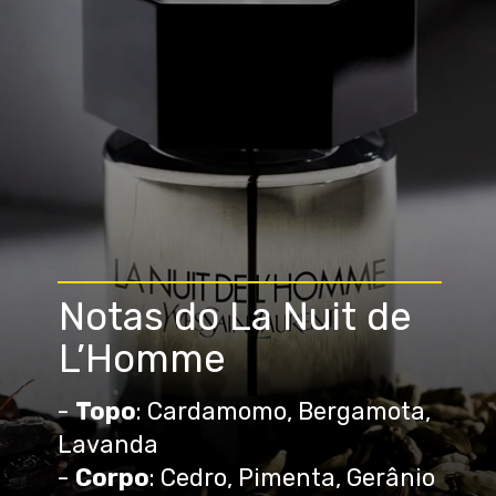
Notas do La Nuit de
L’Homme
-
Topo
: Cardamomo, Bergamota,
Lavanda
-
Corpo
: Cedro, Pimenta, Gerânio